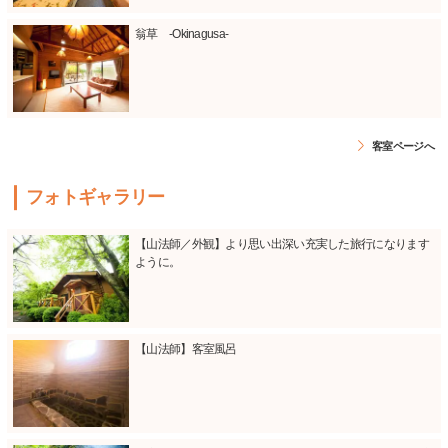
翁草 -Okinagusa-
客室ページへ
フォトギャラリー
【山法師／外観】より思い出深い充実した旅行になります
ように。
【山法師】客室風呂