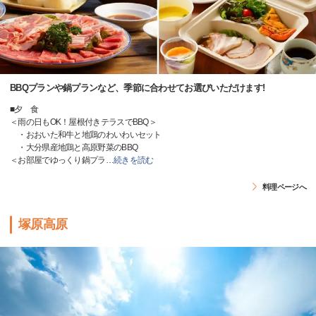
BBQプランや鍋プランなど、季節に合わせてお選びいただけます!
■夕 食
＜雨の日もOK！屋根付きテラスでBBQ＞
・おおいた和牛と地鶏のわいわいセット
・大分県産地鶏と高原野菜のBBQ
＜お部屋でゆっくり鍋プラ
…
続きを読む
料理ページへ
塚原高原