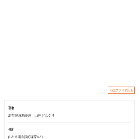
地図アプリで見る
宿名
湯布院 塚原高原 山荘 どんぐり
住所
由布市湯布院町塚原4-31