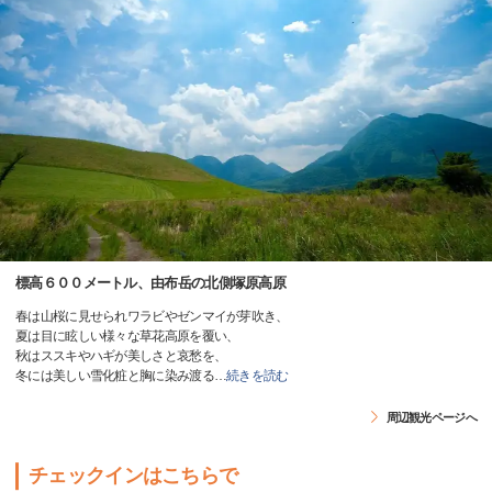
標高６００メートル、由布岳の北側塚原高原
春は山桜に見せられワラビやゼンマイが芽吹き、
夏は目に眩しい様々な草花高原を覆い、
秋はススキやハギが美しさと哀愁を、
冬には美しい雪化粧と胸に染み渡る
…
続きを読む
周辺観光ページへ
チェックインはこちらで