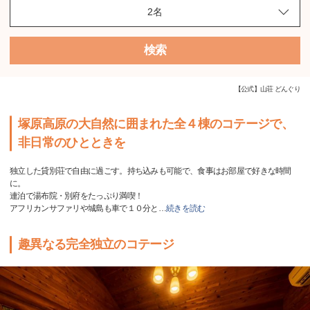
検索
【公式】山荘 どんぐり
塚原高原の大自然に囲まれた全４棟のコテージで、
非日常のひとときを
独立した貸別荘で自由に過ごす。持ち込みも可能で、食事はお部屋で好きな時間
に。
連泊で湯布院・別府をたっぷり満喫！
アフリカンサファリや城島も車で１０分と
…
続きを読む
趣異なる完全独立のコテージ