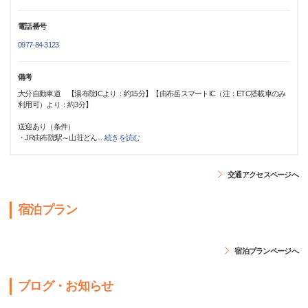
電話番号
0977-84-3123
備考
大分自動車道 【湯布院ICより：約15分】【由布岳スマートIC（注：ETC搭載車のみ
利用可）より：約3分】
送迎あり（条件）
・JR由布院駅～山荘どん
…
続きを読む
交通アクセスページへ
宿泊プラン
宿泊プランページへ
ブログ・お知らせ