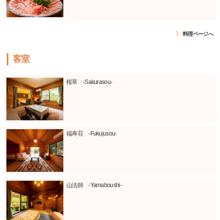
料理ページへ
客室
桜草 -Sakurasou-
福寿荘 -Fukujusou-
山法師 -Yamaboushi-