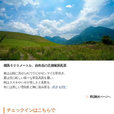
標高６００メートル、由布岳の北側塚原高原
春は山桜に見せられワラビやゼンマイが芽吹き、
夏は目に眩しい様々な草花高原を覆い、
秋はススキやハギが美しさと哀愁を、
冬には美しい雪化粧と胸に染み渡る
…
続きを読む
周辺観光ページへ
チェックインはこちらで