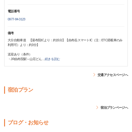
電話番号
0977-84-3123
備考
大分自動車道 【湯布院ICより：約15分】【由布岳スマートIC（注：ETC搭載車のみ
利用可）より：約3分】
送迎あり（条件）
・JR由布院駅～山荘どん
…
続きを読む
交通アクセスページへ
宿泊プラン
宿泊プランページへ
ブログ・お知らせ