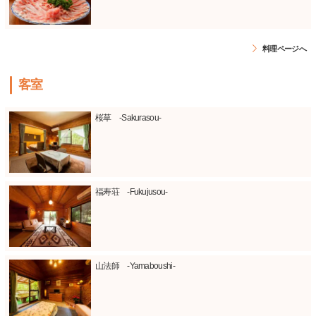
料理ページへ
客室
桜草 -Sakurasou-
福寿荘 -Fukujusou-
山法師 -Yamaboushi-