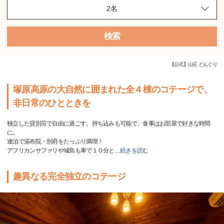
検索
【公式】山荘 どんぐり
塚原高原の大自然に囲まれた全４棟のコテージで、
非日常のひとときを
独立した貸別荘で自由に過ごす。持ち込みも可能で、食事はお部屋で好きな時間
に。
連泊で湯布院・別府をたっぷり満喫！
アフリカンサファリや城島も車で１０分と
…
続きを読む
趣異なる完全独立のコテージ