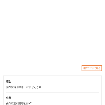
地図アプリで見る
宿名
湯布院 塚原高原 山荘 どんぐり
住所
由布市湯布院町塚原4-31