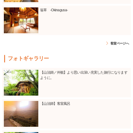
翁草 -Okinagusa-
客室ページへ
フォトギャラリー
【山法師／外観】より思い出深い充実した旅行になります
ように。
【山法師】客室風呂