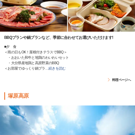
BBQプランや鍋プランなど、季節に合わせてお選びいただけます!
■夕 食
＜雨の日もOK！屋根付きテラスでBBQ＞
・おおいた和牛と地鶏のわいわいセット
・大分県産地鶏と高原野菜のBBQ
＜お部屋でゆっくり鍋プラ
…
続きを読む
料理ページへ
塚原高原