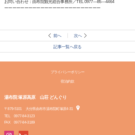
お問い合わせ：由布院観光総合事務所／TEL 0977―85―4464
ーーーーーーーーーーーーーーーーーーーーーーーー
前へ
次へ
記事一覧へ戻る
プライバシーポリシー
宿泊約款
湯布院 塚原高原 山荘 どんぐり
〒
879-5101
大分県由布市湯布院町塚原4-31
TEL
0977-84-3123
FAX
0977-84-3189