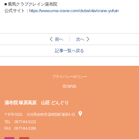
■ 乗馬クラブクレイン湯布院
公式サイト：
https://www.uma-crane.com/clubs/oita/crane-yufuin
前へ
次へ
記事一覧へ戻る
プライバシーポリシー
宿泊約款
湯布院 塚原高原 山荘 どんぐり
〒
879-5101
大分県由布市湯布院町塚原4-31
TEL
0977-84-3123
FAX
0977-84-3189