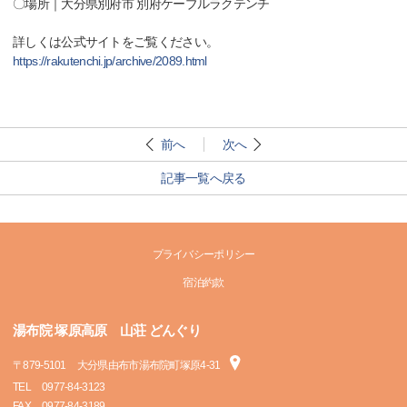
〇場所｜大分県別府市 別府ケーブルラクテンチ
詳しくは公式サイトをご覧ください。
https://rakutenchi.jp/archive/2089.html
前へ
次へ
記事一覧へ戻る
プライバシーポリシー
宿泊約款
湯布院 塚原高原 山荘 どんぐり
〒
879-5101
大分県由布市湯布院町塚原4-31
TEL
0977-84-3123
FAX
0977-84-3189