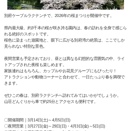
別府ケーブルラクテンチで、2026年の桜まつりが開催中です。
県内最大級、約3千本の桜が咲き誇る園内は、春の訪れを全身で感じら
れる絶好のスポットです。
桜色に染まった遊園地と、眼下に広がる別府湾の絶景は、ここでしか
見られない特別な景色。
夜間営業も予定されており、昼とは異なる幻想的な雰囲気の中、ライ
トアップされた夜桜も楽しめます。
家族連れはもちろん、カップルやお花見グループにもぴったり！
アトラクションや動物コーナーと合わせて、一日たっぷり春を満喫で
きます。
ぜひこの春は、別府ラクテンチへ訪れてみてはいかがでしょうか。
山荘どんぐりから車で約25分とアクセスも便利です。
〇開催期間｜3月14日(土)～4月5日(日)
〇夜間営業｜3月27日(金)～29日(日)・4月3日(金)～5日(日)