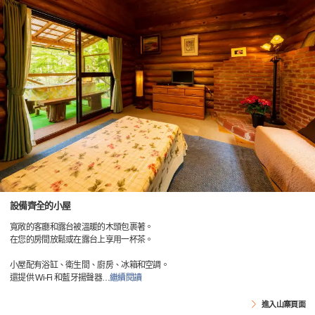
設備齊全的小屋
寬敞的客廳和露台被溫暖的木頭包裹著。
在您的房間放鬆或在露台上享用一杯茶。
小屋配有浴缸、衛生間、廚房、冰箱和空調。
還提供 Wi-Fi 和藍牙揚聲器
…
繼續閱讀
進入山寨頁面