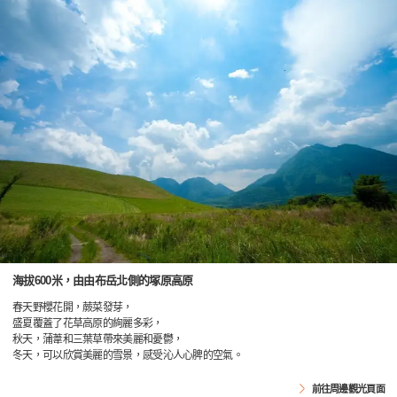
海拔600米，由由布岳北側的塚原高原
春天野櫻花開，蕨菜發芽，
盛夏覆蓋了花草高原的絢麗多彩，
秋天，蒲葦和三葉草帶來美麗和憂鬱，
冬天，可以欣賞美麗的雪景，感受沁人心脾的空氣。
前往周邊觀光頁面