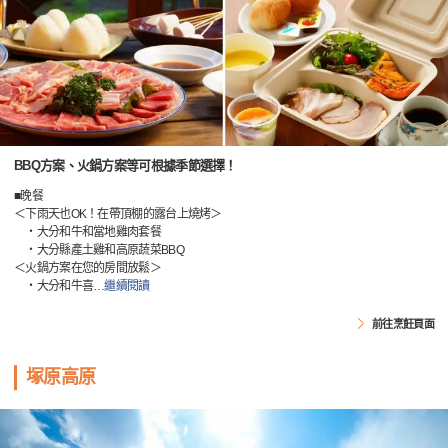
BBQ方案、火鍋方案等可根據季節選擇！
■晚餐
＜下雨天也OK！在帶頂棚的露台上燒烤＞
・大分和牛和當地雞肉套餐
・大分縣產土雞和高原蔬菜BBQ
＜火鍋方案在您的房間放鬆＞
・大分和牛喜
…
繼續閱讀
前往烹飪頁面
塚原高原