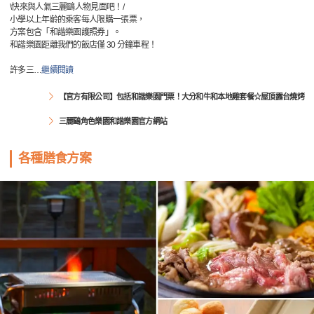
\快來與人氣三麗鷗人物見面吧！/
小學以上年齡的乘客每人限購一張票，
方案包含「和諧樂園護照券」。
和諧樂園距離我們的飯店僅 30 分鐘車程！
許多三
…
繼續閱讀
【官方有限公司】包括和諧樂園門票！大分和牛和本地雞套餐☆屋頂露台燒烤
三麗鷗角色樂園和諧樂園官方網站
各種膳食方案