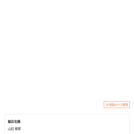
在地圖APP上觀看
飯店名稱
山莊 橡果