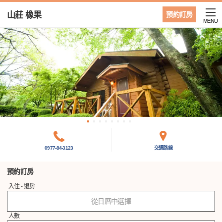
山莊 橡果
預約訂房
MENU
0977-84-3123
交通路線
預約訂房
入住 - 退房
從日曆中選擇
人數