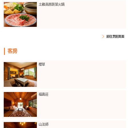
土雞高原蔬菜火鍋
前往烹飪頁面
客房
櫻草
福壽莊
山法師