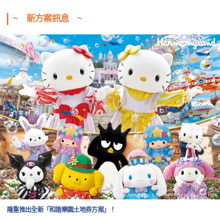
~ 新方案訊息 ~
隆重推出全新「和諧樂園土地券方案」！