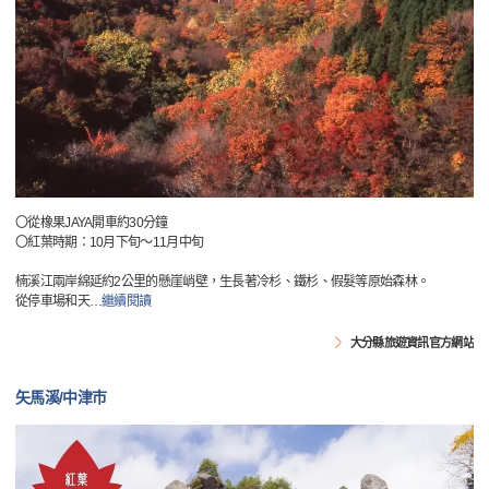
〇從橡果JAYA開車約30分鐘
〇紅葉時期：10月下旬～11月中旬
楠溪江兩岸綿延約2公里的懸崖峭壁，生長著冷杉、鐵杉、假髮等原始森林。
從停車場和天
…
繼續閱讀
大分縣旅遊資訊官方網站
矢馬溪/中津市