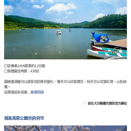
〇從橡果JAYA開車約12分鐘
〇賞櫻最佳時節：4月初
圍繞著湖邊可以感受到四季的變化，春天可以欣賞櫻花，秋天可以欣賞紅葉，山色絢
爛。
這裡還設有長廊
…
繼續閱讀
前往大分縣觀光資訊官方網站
城島高原公園/別府府市