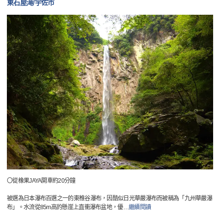
東石屋滝/宇佐市
〇從橡果JAYA開車約20分鐘
被選為日本瀑布百選之一的東椎谷瀑布，因酷似日光華嚴瀑布而被稱為「九州華嚴瀑
布」。水流從85m高的懸崖上直衝瀑布盆地，優
…
繼續閱讀