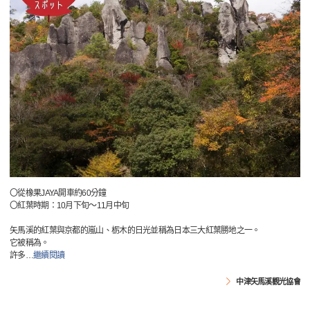
〇從橡果JAYA開車約60分鐘
〇紅葉時期：10月下旬～11月中旬
矢馬溪的紅葉與京都的嵐山、栃木的日光並稱為日本三大紅葉勝地之一。
它被稱為。
許多
…
繼續閱讀
中津矢馬溪觀光協會