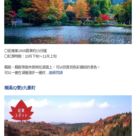
〇從橡果JAYA開車約15分鐘
〇紅葉時期：10月下旬～11月上旬
楓樹、楓樹等樹木倒映在湖面上，可以欣賞到色彩繽紛的景色。
可以一邊在湖邊漫步一邊欣
…
繼續閱讀
楠溪(Q管)/九重町