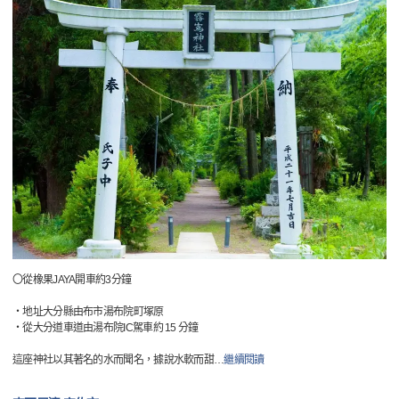
〇從橡果JAYA開車約3分鐘
・地址大分縣由布市湯布院町塚原
・從大分道車道由湯布院IC駕車約 15 分鐘
這座神社以其著名的水而聞名，據說水軟而甜
…
繼續閱讀