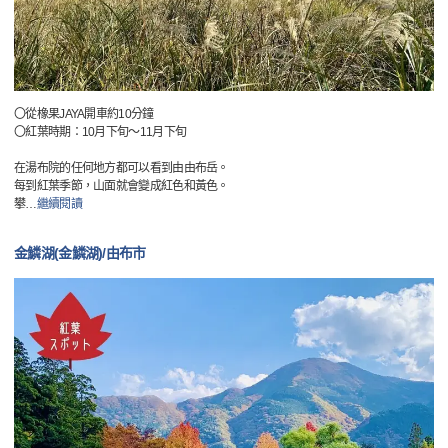
〇從橡果JAYA開車約10分鐘
〇紅葉時期：10月下旬～11月下旬
在湯布院的任何地方都可以看到由由布岳。
每到紅葉季節，山面就會變成紅色和黃色。
攀
…
繼續閱讀
金鱗湖(金鱗湖)/由布市