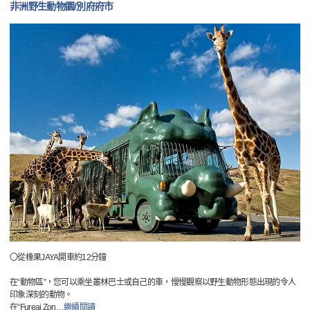
非洲野生動物園/別府府市
〇從橡果JAYA開車約12分鐘
在“動物區”，您可以乘坐叢林巴士或自己的車，慢慢觀察以野生動物形態出現的令人
印象深刻的動物。
在“Fureai Zon
…
繼續閱讀