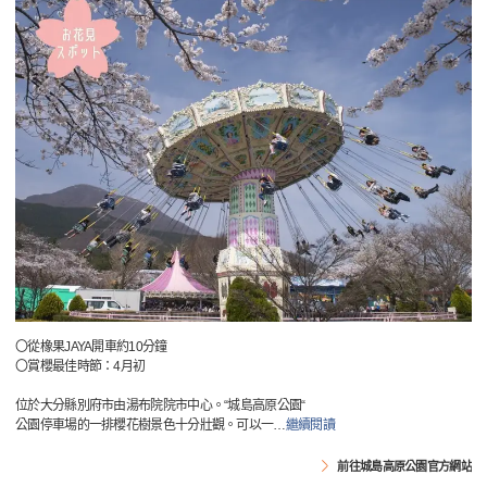
〇從橡果JAYA開車約10分鐘
〇賞櫻最佳時節：4月初
位於大分縣別府市由湯布院院市中心。“城島高原公園“
公園停車場的一排櫻花樹景色十分壯觀。可以一
…
繼續閱讀
前往城島高原公園官方網站