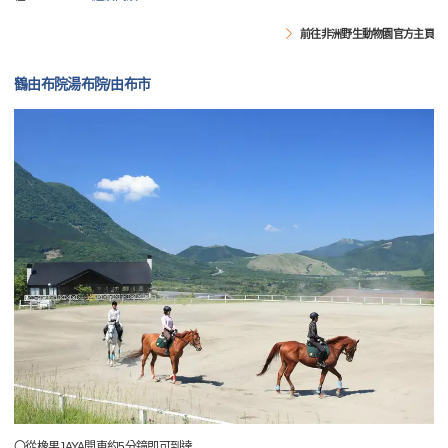
前往非洲野生動物園官方主頁
鶴由布院湯布院/由布市
〇從橡果JAYA開車約5分鐘即可到達