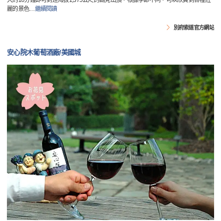
大約10分鐘即可到達海拔1,375公尺的鶴見山頂，根據季節不同，可以欣賞到各種壯
麗的景色
…
繼續閱讀
別府索道官方網站
安心院木葡萄酒廠/美國城