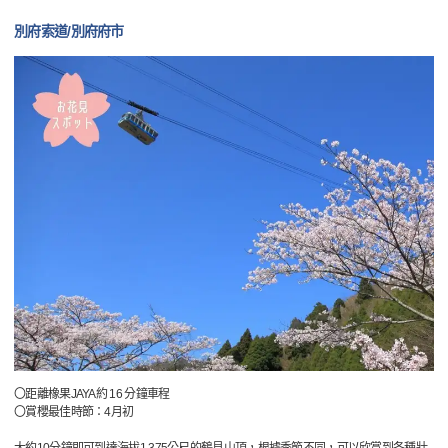
別府索道/別府府市
〇距離橡果JAYA約 16 分鐘車程
〇賞櫻最佳時節：4月初