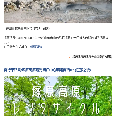
○ 從山莊橡果開車約7分鐘即可到達。
塚原溫泉Crater No Izumi 是位於由布市由布院町塚原的一個被大自然包圍的溫泉設
施。
它的特色在於其直
…
繼續閱讀
塚原溫泉原溫泉火山口泉官方網站
自行車租賃/塚原高原觀光資訊中心精選商店te~(在那之後)