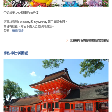
〇從橡果JAYA開車約30分鐘
您可以看到 Hello Kitty 和 My Melody 等三麗鷗卡通。
舞台有遮蓋，即使下雨天也能欣賞演出。
每天
…
繼續閱讀
三麗鷗角色樂園和諧樂園官方網站
宇佐神社/美國城