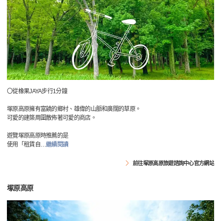
〇從橡果JAYA步行1分鐘
塚原高原擁有富饒的鄉村、雄偉的山脈和廣闊的草原。
可愛的建築周圍散佈著可愛的商店。
遊覽塚原高原時推薦的是
使用「租賃自
…
繼續閱讀
前往塚原高原旅遊諮詢中心官方網站
塚原高原