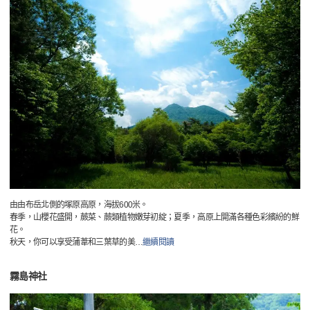
由由布岳北側的塚原高原，海拔600米。
春季，山櫻花盛開，蕨菜、蕨類植物嫩芽初綻；夏季，高原上開滿各種色彩繽紛的鮮
花。
秋天，你可以享受蒲葦和三葉草的美
…
繼續閱讀
霧島神社