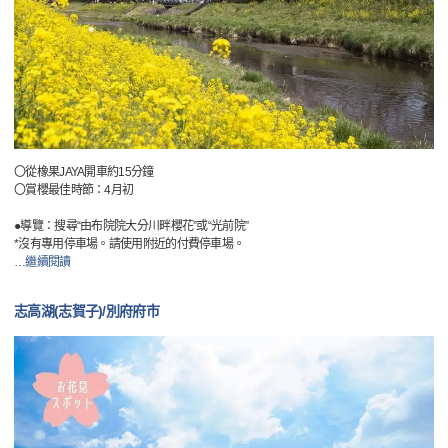
〇從橡果JAYA開車約15分鐘
〇賞櫻最佳時節：4月初
●導覽：搜尋“由布院院大分川畔櫻花”或“光前院”
*沒有專用停車場。請使用附近的付費停車場。
…
繼續閱讀
志高湖(志賀子)/別府府市