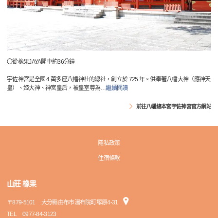
〇從橡果JAYA開車約36分鐘
宇佐神宮是全國 4 萬多座八幡神社的總社，創立於 725 年。供奉著八幡大神（應神天
皇）、姬大神、神宮皇后，被皇室尊為
…
繼續閱讀
前往八幡總本宮宇佐神宮官方網站
隱私政策
住宿條款
山莊 橡果
〒
879-5101
大分縣由布市湯布院町塚原4-31
TEL
0977-84-3123