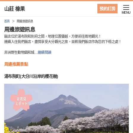
山莊 橡果
預約訂房
MENU
首頁
周邊旅遊訊息
周邊旅遊訊息
飯店位於湯布院和別府之間，地理位置優越，方便前往兩地觀光！
連續入住我們飯店，盡情享受大分觀光之旅，並將我們飯店作為您的下榻之處！
非洲野生動物園和城
…
繼續閱讀
周邊推薦景點
湯布院町(大分川沿岸的櫻花樹)